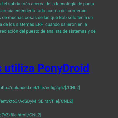
d él sabría más acerca de la tecnología de punta
parecía entenderlo todo acerca del comercio
s de muchas cosas de las que Bob sólo tenía un
a de los sistemas ERP, cuando salieron en la
apreciación del puesto de analista de sistemas y de
 utiliza PonyDroid
ttp://uploaded.net/file/ec5g2q67[/CNL2]
2fentvkto3/AdSDyM_SE.rar/file[/CNL2]
7yZ/file.html[/CNL2]