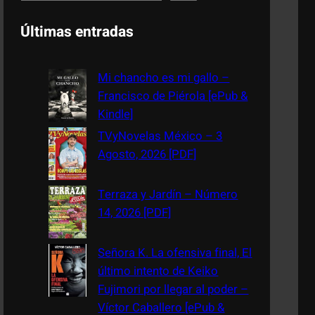
e
a
Últimas entradas
r
c
Mi chancho es mi gallo –
h
Francisco de Piérola [ePub &
Kindle]
TVyNovelas México – 3
Agosto, 2026 [PDF]
Terraza y Jardín – Número
14, 2026 [PDF]
Señora K. La ofensiva final, El
último intento de Keiko
Fujimori por llegar al poder –
Víctor Caballero [ePub &