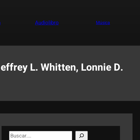
a
Audiolibro
Música
ffrey L. Whitten, Lonnie D.
S