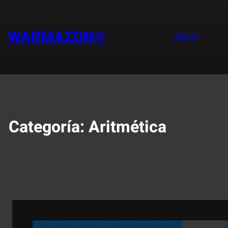
Saltar
al
contenido
WARMAZON®
eBook
Categoría:
Aritmética