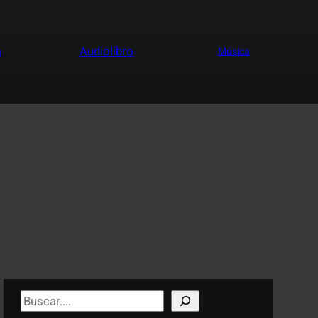
a
Audiolibro
Música
S
e