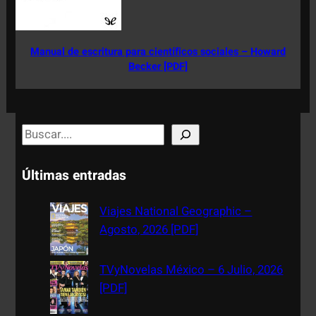
Manual de escritura para científicos sociales – Howard
Becker [PDF]
S
e
a
Últimas entradas
r
c
Viajes National Geographic –
h
Agosto, 2026 [PDF]
TVyNovelas México – 6 Julio, 2026
[PDF]