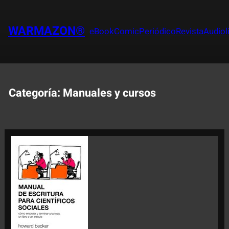
Saltar
al
WARMAZON®
eBook
Comic
Periódico
Revista
Audiol
contenido
Categoría:
Manuales y cursos