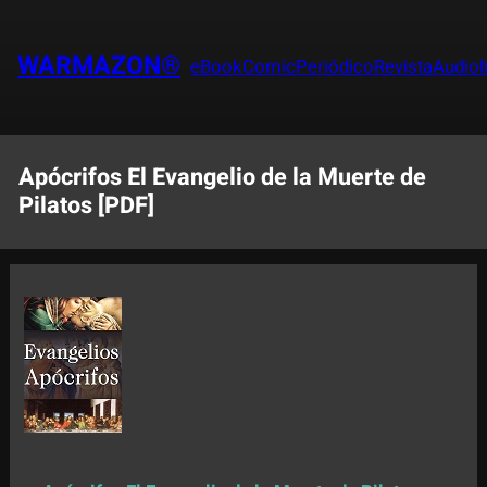
Saltar
al
WARMAZON®
eBook
Comic
Periódico
Revista
Audiol
contenido
Apócrifos El Evangelio de la Muerte de
Pilatos [PDF]