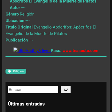
Apócrifos El Evangelio de la Muerte de Pilatos
Autor
—-
Género
Religión
Ubicación
—-
Título Original
Evangelio Apócrifos: Apócrifos El
Evangelio de la Muerte de Pilatos
Publicación
—-
Pass:
www.teasusto.com
Religión
S
e
a
Últimas entradas
r