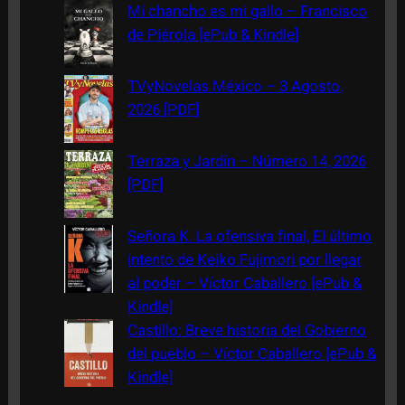
c
Mi chancho es mi gallo – Francisco
h
de Piérola [ePub & Kindle]
TVyNovelas México – 3 Agosto,
2026 [PDF]
Terraza y Jardín – Número 14, 2026
[PDF]
Señora K. La ofensiva final, El último
intento de Keiko Fujimori por llegar
al poder – Víctor Caballero [ePub &
Kindle]
Castillo: Breve historia del Gobierno
del pueblo – Víctor Caballero [ePub &
Kindle]