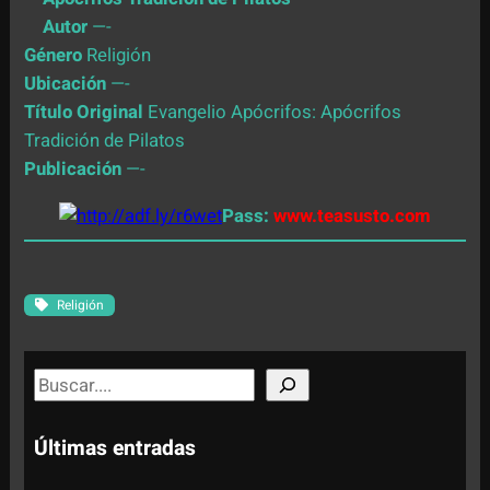
Autor
—-
Género
Religión
Ubicación
—-
Título Original
Evangelio Apócrifos: Apócrifos
Tradición de Pilatos
Publicación
—-
Pass:
www.teasusto.com
Religión
S
e
a
Últimas entradas
r