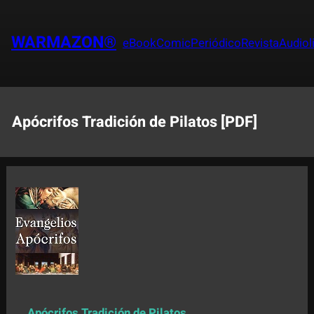
Saltar
al
WARMAZON®
eBook
Comic
Periódico
Revista
Audiol
contenido
Apócrifos Tradición de Pilatos [PDF]
Apócrifos Tradición de Pilatos