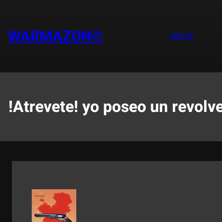
Saltar
al
contenido
WARMAZON®
eBook
!Atrevete! yo poseo un revolv