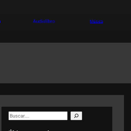
a
Audiolibro
Música
S
e
a