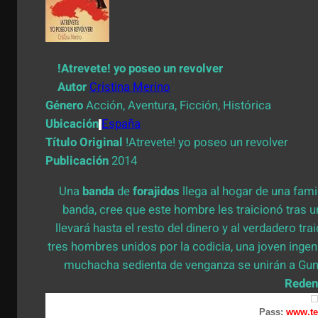
!Atrevete! yo poseo un revolver
Autor
Cristina Merino
Género
Acción, Aventura, Ficción, Histórica
Ubicación
España
Título Original
!Atrevete! yo poseo un revolver
Publicación
2014
Una
banda
de
forajidos
llega al hogar de una fam
banda, cree que este hombre les traicionó tras u
llevará hasta el resto del dinero y al verdadero t
tres hombres unidos por la codicia, una joven ing
muchacha sedienta de venganza se unirán a Gunt
Reden
Pass:
www.te