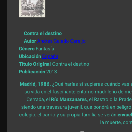
Contra el destino
Autor
Andrés Salado Cereijo
Género
Fantasía
Ubicación
España
Título Original
Contra el destino
Publicación
2013
Madrid, 1986.
¿Qué harías si supieras cuándo vas a
su vida en el fascinante entorno madrileño de m
Cerrada, el
Río Manzanares
, el Rastro o la Pra
siendo una travesura juvenil, que pondrá en peligro
colegio, el barrio y su propia familia se verán
envue
la muerte, cont