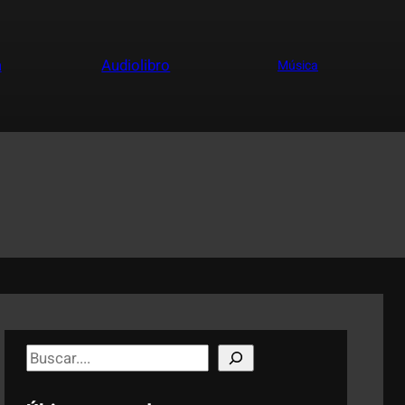
a
Audiolibro
Música
S
e
a