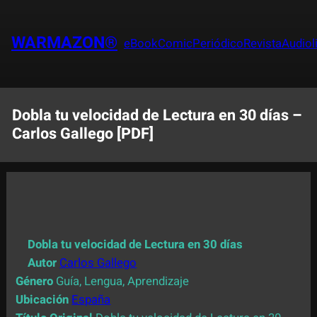
Saltar
al
WARMAZON®
eBook
Comic
Periódico
Revista
Audiol
contenido
Dobla tu velocidad de Lectura en 30 días –
Carlos Gallego [PDF]
Dobla tu velocidad de Lectura en 30 días
Autor
Carlos Gallego
Género
Guía, Lengua, Aprendizaje
Ubicación
España