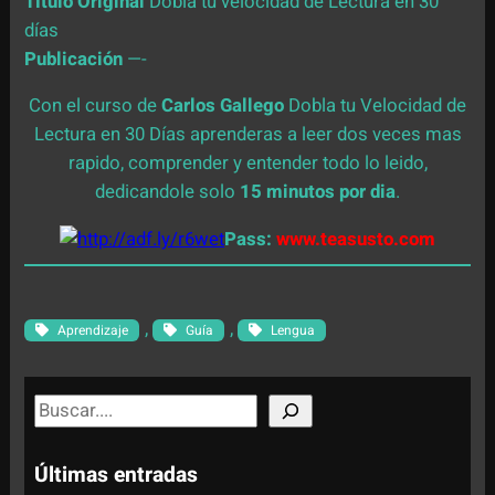
Título Original
Dobla tu velocidad de Lectura en 30
días
Publicación
—-
Con el curso de
Carlos
Gallego
Dobla tu Velocidad de
Lectura en 30 Días aprenderas a leer dos veces mas
rapido, comprender y entender todo lo leido,
dedicandole solo
15 minutos por dia
.
Pass:
www.teasusto.com
, 
, 
Aprendizaje
Guía
Lengua
S
e
a
Últimas entradas
r