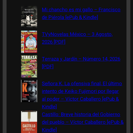
c
Mi chancho es mi gallo – Francisco
h
de Piérola [ePub & Kindle]
TVyNovelas México – 3 Agosto,
2026 [PDF]
Terraza y Jardín – Número 14, 2026
[PDF]
Señora K. La ofensiva final, El último
intento de Keiko Fujimori por llegar
al poder – Víctor Caballero [ePub &
Kindle]
Castillo: Breve historia del Gobierno
del pueblo – Víctor Caballero [ePub &
Kindle]