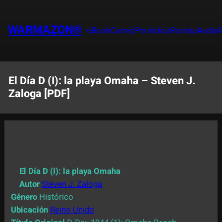
Saltar
al
WARMAZON®
eBook
Comic
Periódico
Revista
Audiol
contenido
El Día D (I): la playa Omaha – Steven J.
Zaloga [PDF]
El Día D (I): la playa Omaha
Autor
Steven J. Zaloga
Género
Histórico
Ubicación
Reino Unido