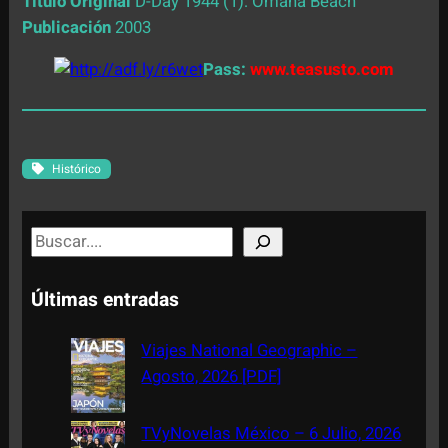
Título Original
D-Day 1944 (1): Omaha Beach
Publicación
2003
Pass:
www.teasusto.com
Histórico
S
e
a
Últimas entradas
r
c
Viajes National Geographic –
h
Agosto, 2026 [PDF]
TVyNovelas México – 6 Julio, 2026