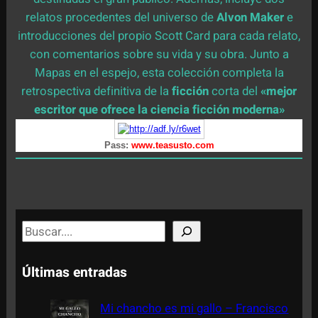
relatos procedentes del universo de
Alvon Maker
e
introducciones del propio Scott Card para cada relato,
con comentarios sobre su vida y su obra. Junto a
Mapas en el espejo, esta colección completa la
retrospectiva definitiva de la
ficción
corta del
«mejor
escritor que ofrece la ciencia ficción moderna»
Pass:
www.teasusto.com
S
e
a
Últimas entradas
r
c
Mi chancho es mi gallo – Francisco