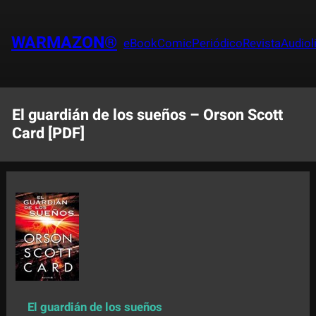
Saltar
al
WARMAZON®
eBook
Comic
Periódico
Revista
Audiol
contenido
El guardián de los sueños – Orson Scott
Card [PDF]
El guardián de los sueños