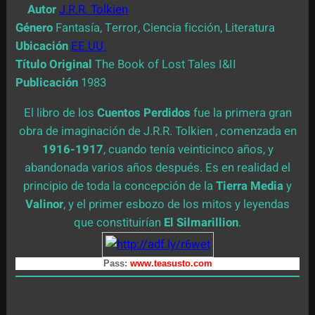
Autor
J.R.R. Tolkien
Género
Fantasía, Terror, Ciencia ficción, Literatura
Ubicación
EE.UU.
Título Original
The Book of Lost Tales I&II
Publicación
1983
El libro de los
Cuentos Perdidos
fue la primera gran
obra de imaginación de J.R.R. Tolkien , comenzada en
1916-1917
, cuando tenía veinticinco años, y
abandonada varios años después. Es en realidad el
principio de toda la concepción de la
Tierra Media
y
Valinor
, y el primer esbozo de los mitos y leyendas
que constituirían
El Silmarillion
.
Pass:
www.teasusto.com