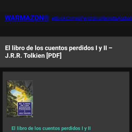
Saltar
al
WARMAZON®
eBook
Comic
Periódico
Revista
Audiol
contenido
El libro de los cuentos perdidos I y II –
J.R.R. Tolkien [PDF]
El libro de los cuentos perdidos I y II