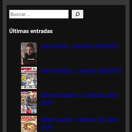
S
e
a
Últimas entradas
r
c
Style Hunter – Summer, 2026 [PDF]
h
Sport España – 7 Agosto, 2026 [PDF]
Semana España – 12 Agosto, 2026
[PDF]
Saber Cocinar – Número 150, 2026
[PDF]