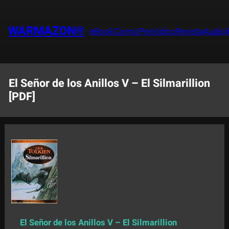
Saltar
al
WARMAZON®
eBook
Comic
Periódico
Revista
Audiol
contenido
El Señor de los Anillos V – El Silmarillion
[PDF]
El Señor de los Anillos V – El Silmarillion