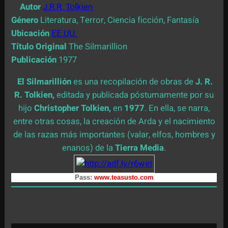
Autor
J.R.R. Tolkien
Género
Literatura, Terror, Ciencia ficción, Fantasía
Ubicación
EE.UU.
Título Original
The Silmarillion
Publicación
1977
El Silmarillión
es una recopilación de obras de
J. R.
R. Tolkien,
editada y publicada póstumamente por su
hijo
Christopher Tolkien,
en
1977
. En ella, se narra,
entre otras cosas, la creación de Arda y el nacimiento
de las razas más importantes (valar, elfos, hombres y
enanos) de la
Tierra Media
.
Pass:
www.teasusto.com