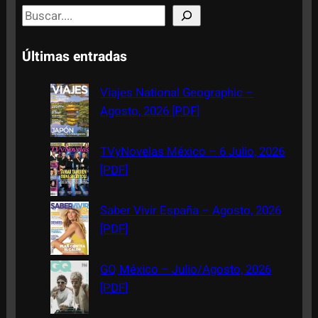
S
e
a
Últimas entradas
r
c
Viajes National Geographic –
h
Agosto, 2026 [PDF]
TVyNovelas México – 6 Julio, 2026
[PDF]
Saber Vivir España – Agosto, 2026
[PDF]
GQ México – Julio/Agosto, 2026
[PDF]