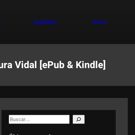
a
Audiolibro
Música
ra Vidal [ePub & Kindle]
S
e
a