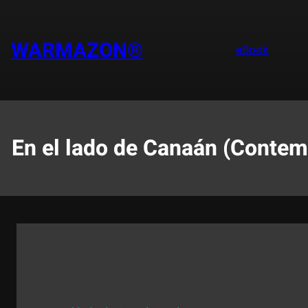
Saltar
al
contenido
WARMAZON®
eBook
En el lado de Canaán (Contemp