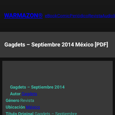
Saltar
al
WARMAZON®
eBook
Comic
Periódico
Revista
Audiol
contenido
Gagdets – Septiembre 2014 México [PDF]
Gagdets – Septiembre 2014
Autor
Gagdets
Género
Revista
Ubicación
México
Título Original
Gagdets – Septiembre