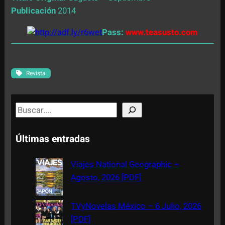
Publicación
2014
Pass:
www.teasusto.com
Revista
S
e
a
Últimas entradas
r
c
Viajes National Geographic –
h
Agosto, 2026 [PDF]
TVyNovelas México – 6 Julio, 2026
[PDF]