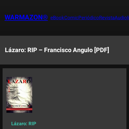
Saltar
al
WARMAZON®
eBook
Comic
Periódico
Revista
Audiol
contenido
Lázaro: RIP – Francisco Angulo [PDF]
Lázaro: RIP