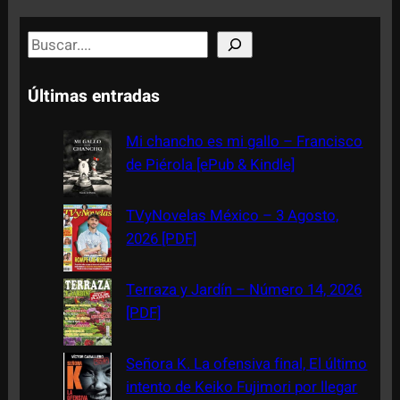
S
e
a
Últimas entradas
r
c
Mi chancho es mi gallo – Francisco
h
de Piérola [ePub & Kindle]
TVyNovelas México – 3 Agosto,
2026 [PDF]
Terraza y Jardín – Número 14, 2026
[PDF]
Señora K. La ofensiva final, El último
intento de Keiko Fujimori por llegar