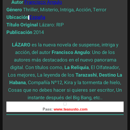
Autor
Francisco Angulo
Género
Thriller, Misterio, Intriga, Acción, Terror
Ubicación
España
Título Original
Lázaro: RIP
Publicación
2014
LÁZARO
es la nueva novela de suspense, intriga y
acción, del autor
Francisco Angulo
: Uno de los
autores más destacados en el nuevo panorama
digital. Con títulos como,
La Reliquia
, El Olfateador,
Los mejores, La leyenda de los
Tarazashi
,
Destino La
Habana
, Compañía Nº12, Kira y la tormenta de hielo,
Cosas que no debes hacer si quieres ser escritor, Un
instante después del Big Bang, etc..
Pass:
www.teasusto.com