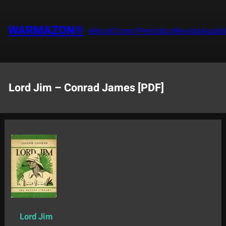
Saltar
al
WARMAZON®
eBook
Comic
Periódico
Revista
Audiol
contenido
Lord Jim – Conrad James [PDF]
Lord Jim