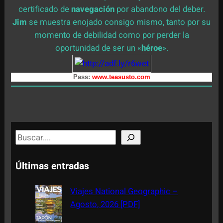
certificado de
navegación
por abandono del deber.
Jim
se muestra enojado consigo mismo, tanto por su
momento de debilidad como por perder la
oportunidad de ser un «
héroe
».
Pass:
www.teasusto.com
S
e
a
Últimas entradas
r
c
Viajes National Geographic –
h
Agosto, 2026 [PDF]