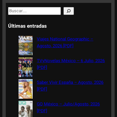
S
e
a
Últimas entradas
r
c
Viajes National Geographic –
h
Agosto, 2026 [PDF]
TVyNovelas México – 6 Julio, 2026
[PDF]
Saber Vivir España – Agosto, 2026
[PDF]
GQ México – Julio/Agosto, 2026
[PDF]