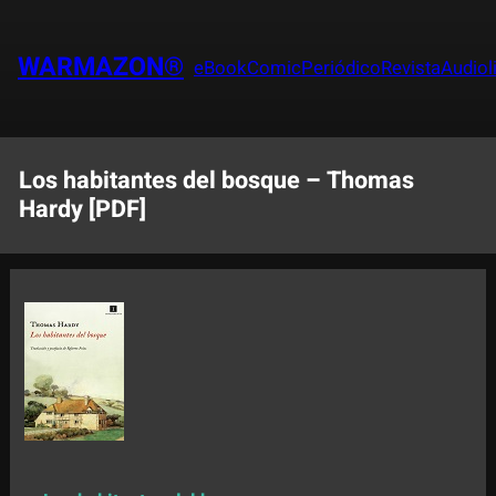
Saltar
al
WARMAZON®
eBook
Comic
Periódico
Revista
Audiol
contenido
Los habitantes del bosque – Thomas
Hardy [PDF]