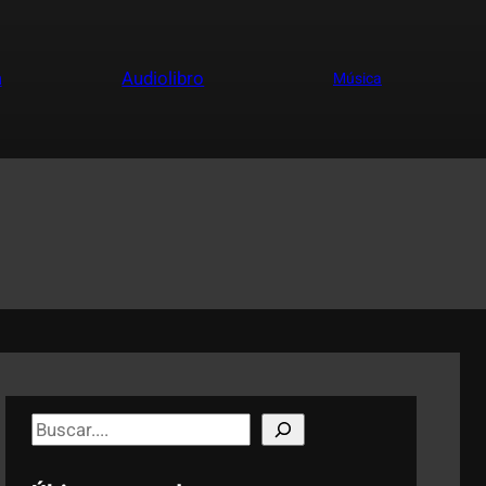
a
Audiolibro
Música
S
e
a