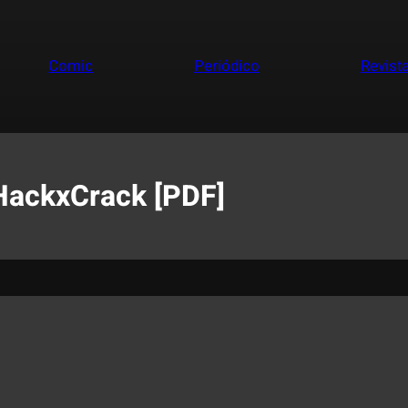
Comic
Periódico
Revist
 HackxCrack [PDF]