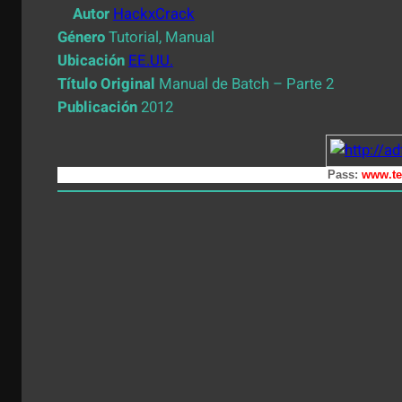
Autor
HackxCrack
Género
Tutorial, Manual
Ubicación
EE.UU.
Título Original
Manual de Batch – Parte 2
Publicación
2012
Pass:
www.te