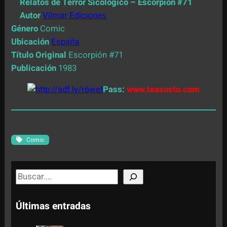
Relatos de Terror Sicológico – Escorpión #71
Autor
Vilmar Ediciones
Género
Comic
Ubicación
España
Título Original
Escorpión #71
Publicación
1983
Pass:
www.teasusto.com
Comic
S
e
a
Últimas entradas
r