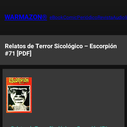
Saltar
al
WARMAZON®
eBook
Comic
Periódico
Revista
Audiol
contenido
Relatos de Terror Sicológico – Escorpión
#71 [PDF]