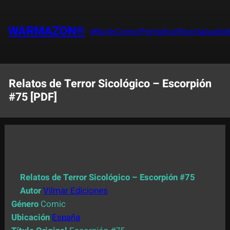
Saltar
al
WARMAZON®
eBook
Comic
Periódico
Revista
Audiol
contenido
Relatos de Terror Sicológico – Escorpión
#75 [PDF]
Relatos de Terror Sicológico – Escorpión #75
Autor
Vilmar Ediciones
Género
Comic
Ubicación
España