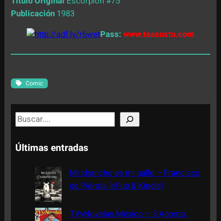
Título Original
Escorpión #75
Publicación
1983
Pass:
www.teasusto.com
Comic
S
e
a
Últimas entradas
r
c
Mi chancho es mi gallo – Francisco
h
de Piérola [ePub & Kindle]
TVyNovelas México – 3 Agosto,