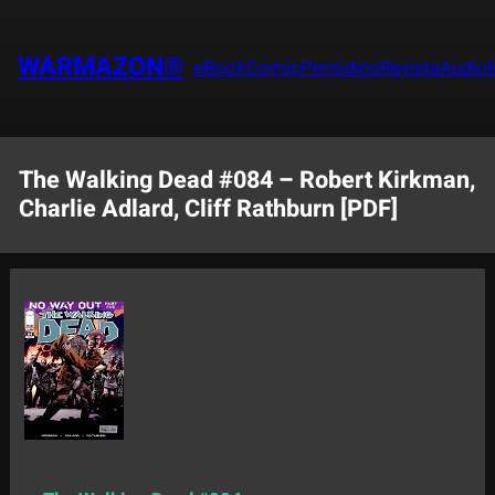
Saltar
al
WARMAZON®
eBook
Comic
Periódico
Revista
Audiol
contenido
The Walking Dead #084 – Robert Kirkman,
Charlie Adlard, Cliff Rathburn [PDF]