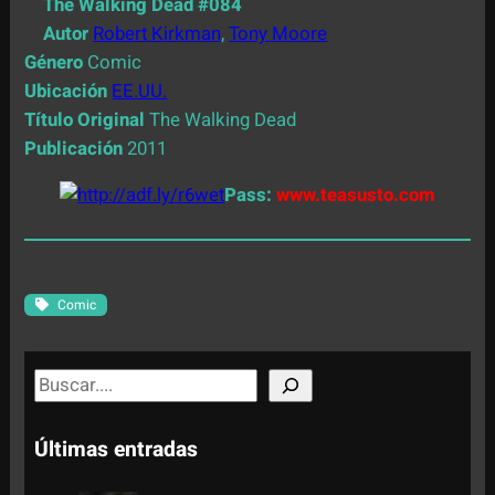
The Walking Dead #084
Autor
Robert Kirkman
,
Tony Moore
Género
Comic
Ubicación
EE.UU.
Título Original
The Walking Dead
Publicación
2011
Pass:
www.teasusto.com
Comic
S
e
a
Últimas entradas
r