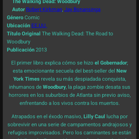
The Walking Dead: Woodbury
Autor
Robert Kirkman
,
Jay Bonansinga
Género
Comic
Ubicación
EE.UU.
Título Original
The Walking Dead: The Road to
Woodbury
Publicación
2013
El primer libro explica cómo se hizo
el Gobernador
;
esta emocionante secuela del best-seller del
New
York Times
revela su más despiadada conquista,
inhumanos de
Woodbury
, la plaga zombie desata sus
horrores en los suburbios de Atlanta sin previo aviso,
enfrentando a los vivos contra los muertos.
Atrapados en el éxodo masivo,
Lilly Caul
lucha por
sobrevivir en una serie de campamentos andrajosos y
refugios improvisados. Pero los caminantes se están