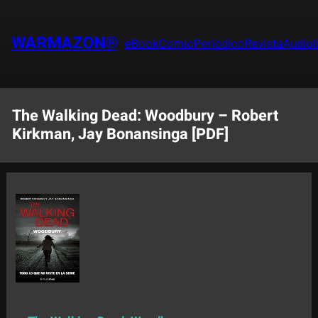
Saltar
al
WARMAZON®
eBook
Comic
Periódico
Revista
Audiol
contenido
The Walking Dead: Woodbury – Robert
Kirkman, Jay Bonansinga [PDF]