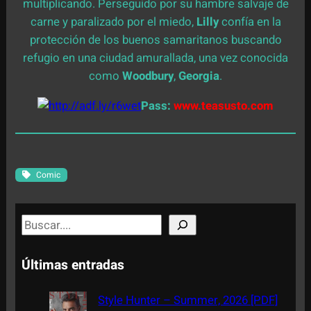
multiplicando. Perseguido por su hambre salvaje de
carne y paralizado por el miedo,
Lilly
confía en la
protección de los buenos samaritanos buscando
refugio en una ciudad amurallada, una vez conocida
como
Woodbury
,
Georgia
.
Pass:
www.teasusto.com
Comic
S
e
a
Últimas entradas
r
c
Style Hunter – Summer, 2026 [PDF]