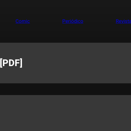
Comic
Periódico
Revist
 [PDF]