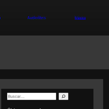
a
Audiolibro
Música
S
e
a