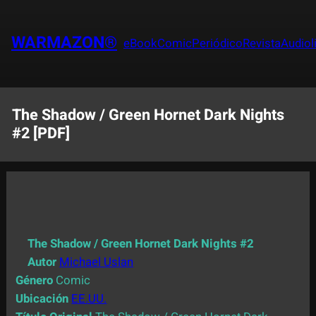
Saltar
al
WARMAZON®
eBook
Comic
Periódico
Revista
Audiol
contenido
The Shadow / Green Hornet Dark Nights
#2 [PDF]
The Shadow / Green Hornet Dark Nights #2
Autor
Michael Uslan
Género
Comic
Ubicación
EE.UU.