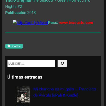
Título Original
The Shadow / Green Hornet Dark
Nights #2
Publicación
2013
Pass:
www.teasusto.com
Comic
S
e
a
Últimas entradas
r
c
Mi chancho es mi gallo – Francisco
h
de Piérola [ePub & Kindle]