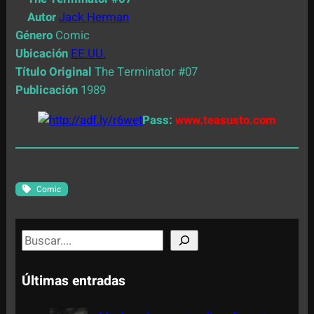
Autor
Jack Herman
Género
Comic
Ubicación
EE.UU.
Título Original
The Terminator #07
Publicación
1989
Pass:
www.teasusto.com
Comic
S
e
a
Últimas entradas
r
c