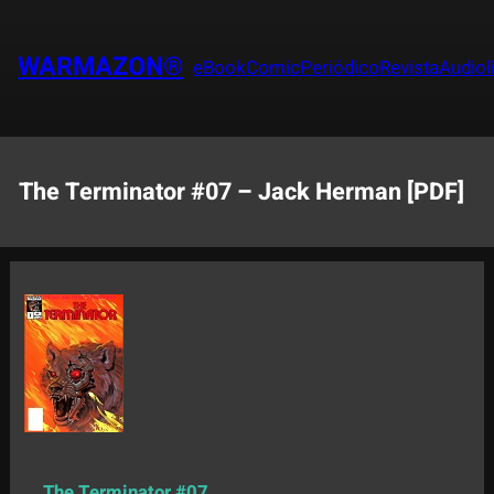
Saltar
al
WARMAZON®
eBook
Comic
Periódico
Revista
Audiol
contenido
The Terminator #07 – Jack Herman [PDF]
The Terminator #07