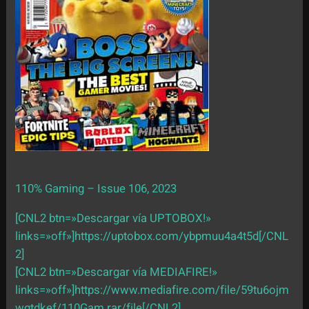
110% Gaming – Issue 106, 2023
[CNL2 btn=»Descargar vía UPTOBOX!»
links=»off»]https://uptobox.com/ybpmuu4a4t5d[/CNL
2]
[CNL2 btn=»Descargar vía MEDIAFIRE!»
links=»off»]https://www.mediafire.com/file/59tu6ojm
wgtdkef/110Gam.rar/file[/CNL2]