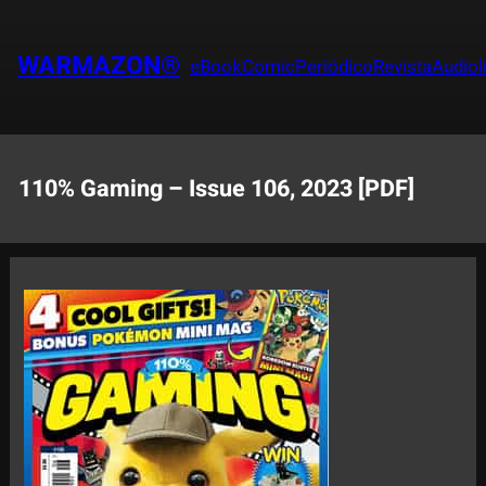
Saltar
al
WARMAZON®
eBook
Comic
Periódico
Revista
Audiol
contenido
110% Gaming – Issue 106, 2023 [PDF]