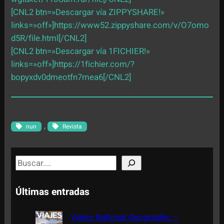
[CNL2 btn=»Descargar vía ZIPPYSHARE!»
links=»off»]https://www52.zippyshare.com/v/O7omo
d5R/file.html[/CNL2]
[CNL2 btn=»Descargar vía 1FICHIER!»
links=»off»]https://1fichier.com/?
bopyxdv0dmeotfn7mea6[/CNL2]
, 
nun
Revista
S
e
a
Últimas entradas
r
c
Viajes National Geographic –