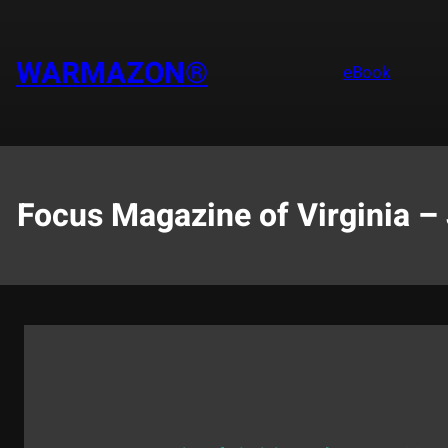
Saltar
al
contenido
WARMAZON®
eBook
Focus Magazine of Virginia –