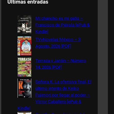
Últimas entradas
r
c
Mi chancho es mi gallo –
h
Francisco de Piérola [ePub &
Kindle]
TVyNovelas México – 3
Agosto, 2026 [PDF]
Terraza y Jardín – Número
14, 2026 [PDF]
Señora K. La ofensiva final, El
último intento de Keiko
Fujimori por llegar al poder –
Víctor Caballero [ePub &
Kindle]