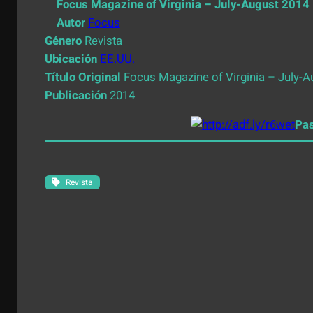
Focus Magazine of Virginia – July-August 2014
Autor
Focus
Género
Revista
Ubicación
EE.UU.
Título Original
Focus Magazine of Virginia – July-A
Publicación
2014
Pa
Revista