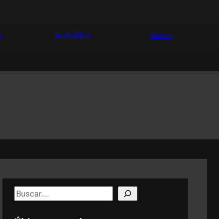
a
Audiolibro
Música
S
e
a