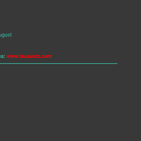
ugust
ss:
www.teasusto.com