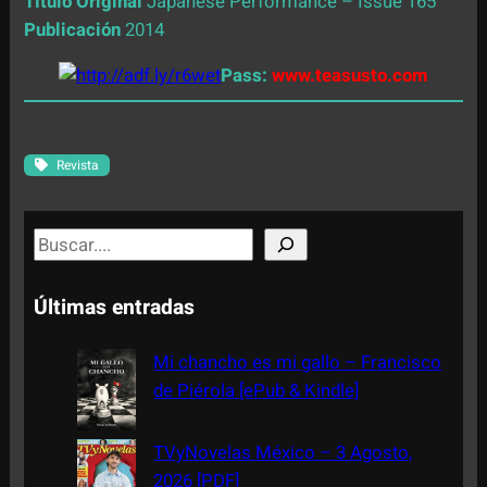
Título Original
Japanese Performance – Issue 165
Publicación
2014
Pass:
www.teasusto.com
Revista
S
e
a
Últimas entradas
r
c
Mi chancho es mi gallo – Francisco
h
de Piérola [ePub & Kindle]
TVyNovelas México – 3 Agosto,
2026 [PDF]