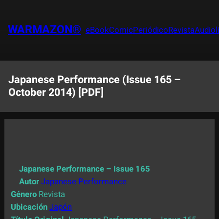
Saltar
al
WARMAZON®
eBook
Comic
Periódico
Revista
Audiol
contenido
Japanese Performance (Issue 165 –
October 2014) [PDF]
Japanese Performance – Issue 165
Autor
Japanese Performance
Género
Revista
Ubicación
Japón