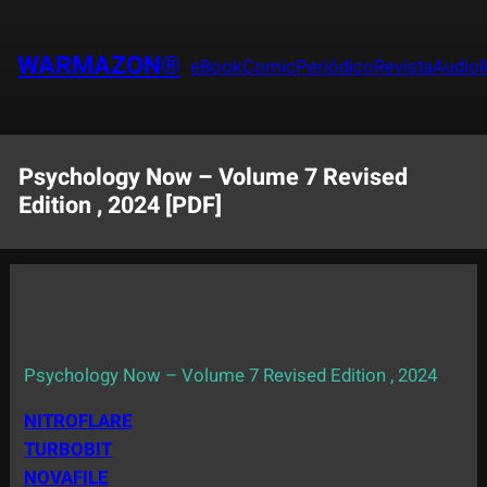
Saltar
al
WARMAZON®
eBook
Comic
Periódico
Revista
Audiol
contenido
Psychology Now – Volume 7 Revised
Edition , 2024 [PDF]
Psychology Now – Volume 7 Revised Edition , 2024
NITROFLARE
TURBOBIT
NOVAFILE