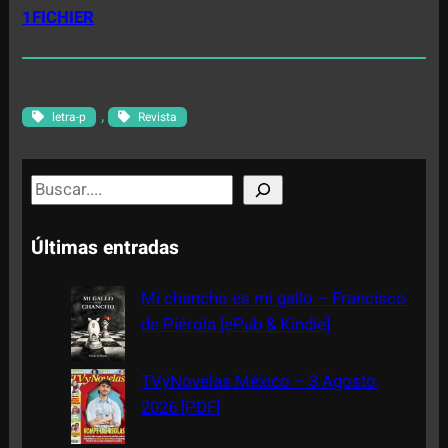
1FICHIER
, 
letra-p
Revista
S
e
a
Últimas entradas
r
c
Mi chancho es mi gallo – Francisco
h
de Piérola [ePub & Kindle]
TVyNovelas México – 3 Agosto,
2026 [PDF]