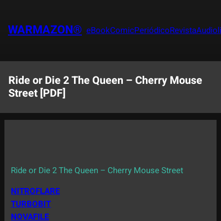
Saltar
al
WARMAZON®
eBook
Comic
Periódico
Revista
Audiol
contenido
Ride or Die 2 The Queen – Cherry Mouse
Street [PDF]
Ride or Die 2 The Queen – Cherry Mouse Street
NITROFLARE
TURBOBIT
NOVAFILE