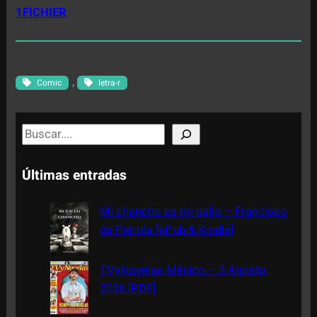
1FICHIER
, 
Comic
letra-r
S
e
a
Últimas entradas
r
c
Mi chancho es mi gallo – Francisco
h
de Piérola [ePub & Kindle]
TVyNovelas México – 3 Agosto,
2026 [PDF]