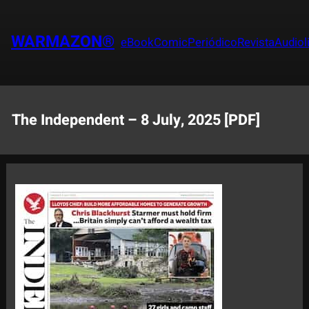
Saltar
al
WARMAZON®
eBook
Comic
Periódico
Revista
Audiol
contenido
The Independent – 8 July, 2025 [PDF]