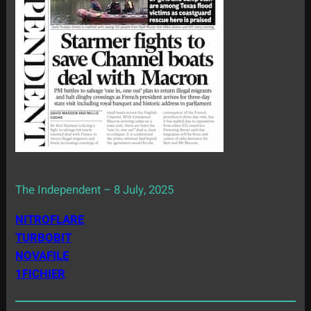
The Independent – 8 July, 2025
NITROFLARE
TURBOBIT
NOVAFILE
1FICHIER