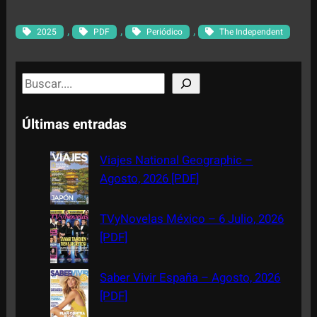
, 
, 
, 
2025
PDF
Periódico
The Independent
S
e
a
Últimas entradas
r
c
Viajes National Geographic –
h
Agosto, 2026 [PDF]
TVyNovelas México – 6 Julio, 2026
[PDF]
Saber Vivir España – Agosto, 2026
[PDF]