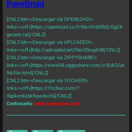
PonyDroid
[CNL2 btn=»Descargar vía OPENLOAD!»
links=»off»]https://openload.co/f/t6kctVdd5hQ/GgClr
gecem.rar[/CNL2]
[CNL2 btn=»Descargar vía UPLOADED!»
links=»off»]http://uploaded.net/file/05nuj658[/CNL2]
[CNL2 btn=»Descargar vía ZIPPYSHARE!»
links=»off»]https://www94.zippyshare.com/v/8JkQQe
94/file.html[/CNL2]
[CNL2 btn=»Descargar vía 1FICHIER!»
links=»off»]https://1fichier.com/?
rbplkcnbziik8qwdocfa[/CNL2]
Contraseña:
www.warmazon.com