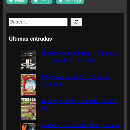
, 
, 
ebook
letra-g
Sociología
S
e
a
Últimas entradas
r
c
Mi chancho es mi gallo – Francisco
h
de Piérola [ePub & Kindle]
TVyNovelas México – 3 Agosto,
2026 [PDF]
Terraza y Jardín – Número 14, 2026
[PDF]
Señora K. La ofensiva final, El último