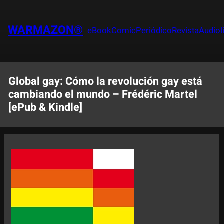
Saltar
al
WARMAZON®
eBook
Comic
Periódico
Revista
Audiol
contenido
Global gay: Cómo la revolución gay está
cambiando el mundo – Frédéric Martel
[ePub & Kindle]