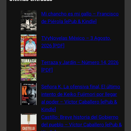
r
c
Mi chancho es mi gallo – Francisco
h
de Piérola [ePub & Kindle]
TVyNovelas México – 3 Agosto,
2026 [PDF]
Terraza y Jardín – Número 14, 2026
[PDF]
Señora K. La ofensiva final, El último
intento de Keiko Fujimori por llegar
al poder – Víctor Caballero [ePub &
Kindle]
Castillo: Breve historia del Gobierno
del pueblo – Víctor Caballero [ePub &