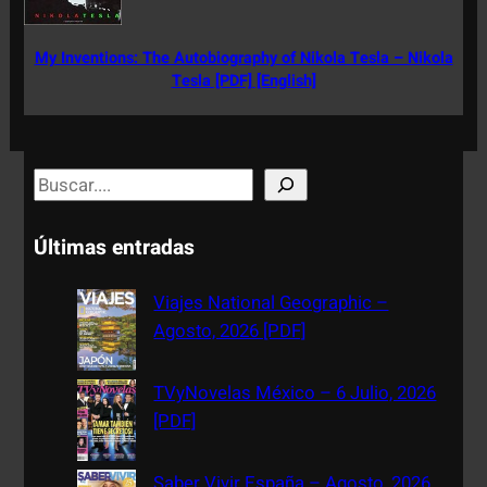
My Inventions: The Autobiography of Nikola Tesla – Nikola
Tesla [PDF] [English]
S
e
a
Últimas entradas
r
c
Viajes National Geographic –
h
Agosto, 2026 [PDF]
TVyNovelas México – 6 Julio, 2026
[PDF]
Saber Vivir España – Agosto, 2026