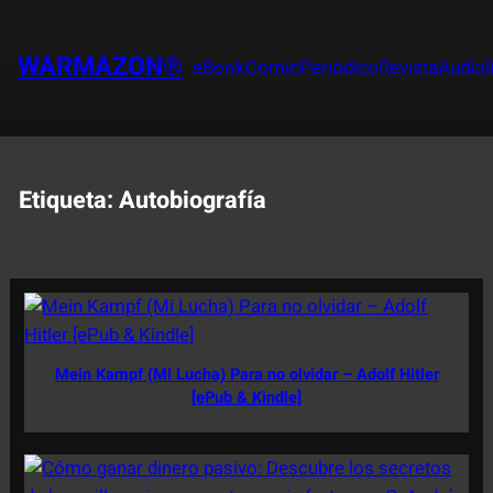
Saltar
al
WARMAZON®
eBook
Comic
Periódico
Revista
Audiol
contenido
Etiqueta:
Autobiografía
Mein Kampf (Mi Lucha) Para no olvidar – Adolf Hitler
[ePub & Kindle]