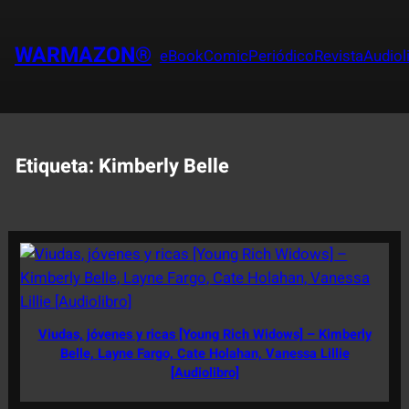
Saltar
al
WARMAZON®
eBook
Comic
Periódico
Revista
Audiol
contenido
Etiqueta:
Kimberly Belle
Viudas, jóvenes y ricas [Young Rich Widows] – Kimberly
Belle, Layne Fargo, Cate Holahan, Vanessa Lillie
[Audiolibro]