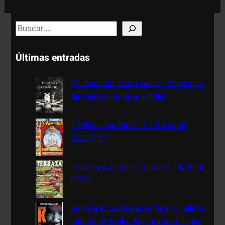
S
e
a
Últimas entradas
r
c
Mi chancho es mi gallo – Francisco
h
de Piérola [ePub & Kindle]
TVyNovelas México – 3 Agosto,
2026 [PDF]
Terraza y Jardín – Número 14, 2026
[PDF]
Señora K. La ofensiva final, El último
intento de Keiko Fujimori por llegar