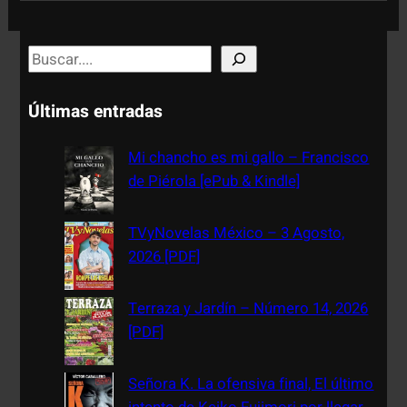
S
e
a
Últimas entradas
r
c
Mi chancho es mi gallo – Francisco
h
de Piérola [ePub & Kindle]
TVyNovelas México – 3 Agosto,
2026 [PDF]
Terraza y Jardín – Número 14, 2026
[PDF]
Señora K. La ofensiva final, El último