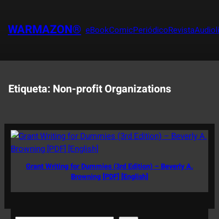
Saltar
al
WARMAZON®
eBook
Comic
Periódico
Revista
Audiol
contenido
Etiqueta:
Non-profit Organizations
Grant Writing for Dummies (3rd Edition) – Beverly A.
Browning [PDF] [English]