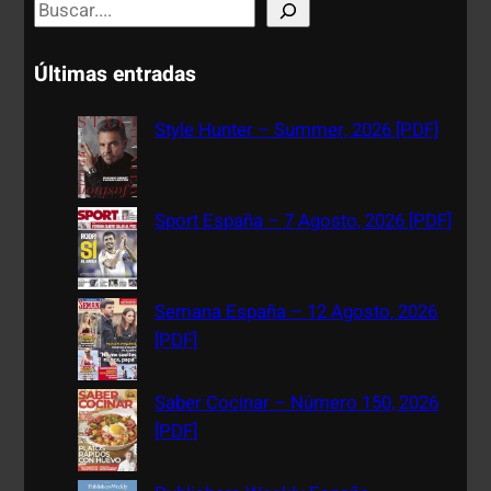
S
e
a
Últimas entradas
r
c
Style Hunter – Summer, 2026 [PDF]
h
Sport España – 7 Agosto, 2026 [PDF]
Semana España – 12 Agosto, 2026
[PDF]
Saber Cocinar – Número 150, 2026
[PDF]