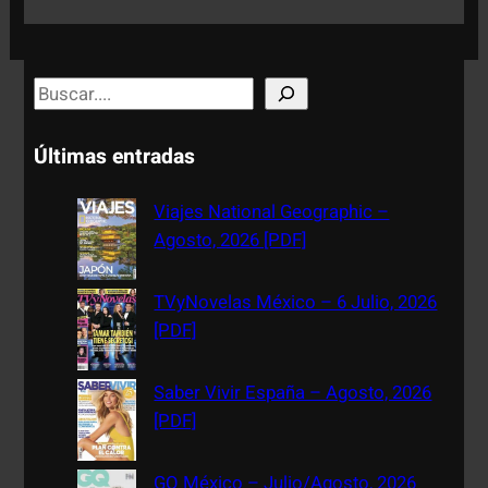
S
e
a
Últimas entradas
r
c
Viajes National Geographic –
h
Agosto, 2026 [PDF]
TVyNovelas México – 6 Julio, 2026
[PDF]
Saber Vivir España – Agosto, 2026
[PDF]
GQ México – Julio/Agosto, 2026