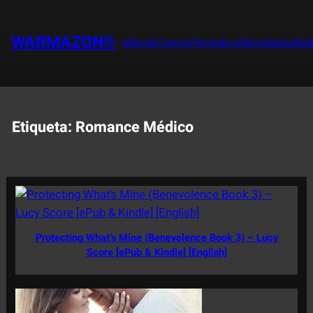
Saltar
al
WARMAZON®
eBook
Comic
Periódico
Revista
Audiol
contenido
Etiqueta:
Romance Médico
Protecting What’s Mine (Benevolence Book 3) – Lucy
Score [ePub & Kindle] [English]