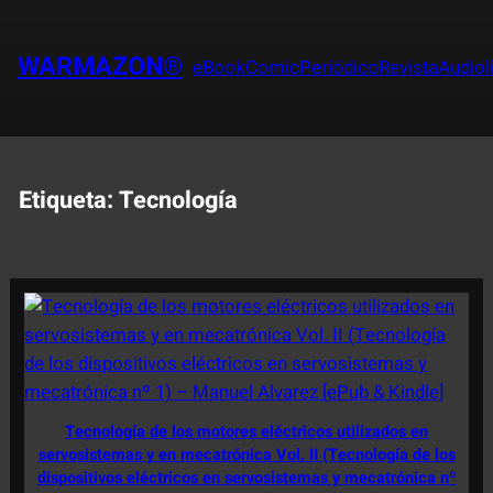
Saltar
al
WARMAZON®
eBook
Comic
Periódico
Revista
Audiol
contenido
Etiqueta:
Tecnología
Tecnología de los motores eléctricos utilizados en
servosistemas y en mecatrónica Vol. II (Tecnología de los
dispositivos eléctricos en servosistemas y mecatrónica nº