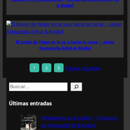
& Kindle]
El bosón de Higgs no te va a hacer la cama – Javier
Santaolalla [ePub & Kindle]
Página siguiente
1
2
3
S
e
a
Últimas entradas
r
c
Mi chancho es mi gallo – Francisco
h
de Piérola [ePub & Kindle]