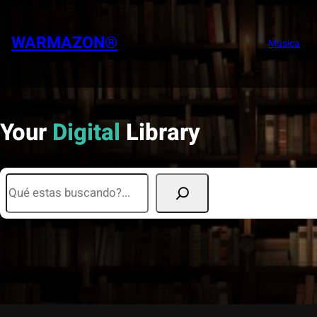
WARMAZON®
Música
Your
Digital
Library
S
e
a
r