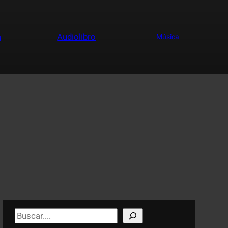
a
Audiolibro
Música
S
e