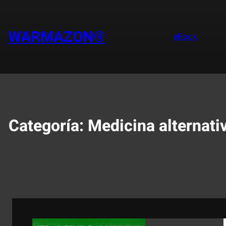
Saltar
al
contenido
WARMAZON®
eBook
Categoría:
Medicina alternati