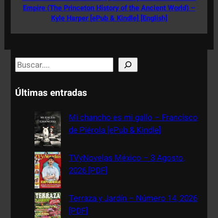
Empire (The Princeton History of the Ancient World) –
Kyle Harper [ePub & Kindle] [English]
S
e
a
Últimas entradas
r
c
Mi chancho es mi gallo – Francisco
h
de Piérola [ePub & Kindle]
TVyNovelas México – 3 Agosto,
2026 [PDF]
Terraza y Jardín – Número 14, 2026
[PDF]