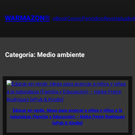
Saltar
al
WARMAZON®
eBook
Comic
Periódico
Revista
Audiol
contenido
Categoría:
Medio ambiente
Educar en verde. Ideas para acercar a niños y niñas a la
naturaleza (Familia y Educación) – Heike Freire Rodriguez
[ePub & Kindle]