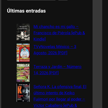
e
a
Últimas entradas
r
c
Mi chancho es mi gallo –
h
Francisco de Piérola [ePub &
Kindle]
TVyNovelas México – 3
Agosto, 2026 [PDF]
Terraza y Jardín – Número
14, 2026 [PDF]
Señora K. La ofensiva final, El
último intento de Keiko
Fujimori por llegar al poder –
Víctor Caballero [ePub &