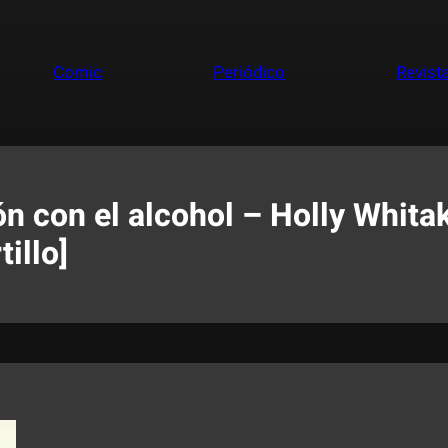
Comic
Periódico
Revist
ón con el alcohol – Holly Whita
illo]