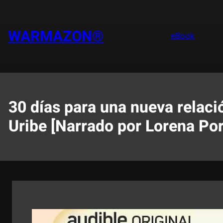
Saltar
al
contenido
WARMAZON®
eBook
30 días para una nueva relaci
Uribe [Narrado por Lorena Port