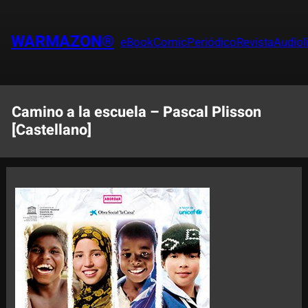
Saltar
al
WARMAZON®
eBook
Comic
Periódico
Revista
Audiol
contenido
Camino a la escuela – Pascal Plisson
[Castellano]