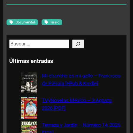
, 
Documental
lera-c
S
e
a
Últimas entradas
r
c
Mi chancho es mi gallo – Francisco
h
de Piérola [ePub & Kindle]
TVyNovelas México – 3 Agosto,
2026 [PDF]
Terraza y Jardín – Número 14, 2026
[PDF]