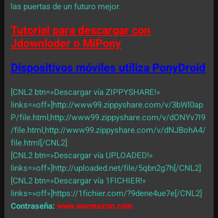
las puertas de un futuro mejor.
Tutorial para descargar con
Jdownloder o MiPony
Dispositivos móviles utiliza PonyDroid
[CNL2 btn=»Descargar vía ZIPPYSHARE!»
links=»off»]http://www99.zippyshare.com/v/3bWl0ap
P/file.html,http://www99.zippyshare.com/v/dONYv7I9
/file.html,http://www99.zippyshare.com/v/dNJBohA4/
file.html[/CNL2]
[CNL2 btn=»Descargar vía UPLOADED!»
links=»off»]http://uploaded.net/file/5qbn2g7h[/CNL2]
[CNL2 btn=»Descargar vía 1FICHIER!»
links=»off»]https://1fichier.com/?9dene4ue7e[/CNL2]
Contraseña:
www.warmazon.com