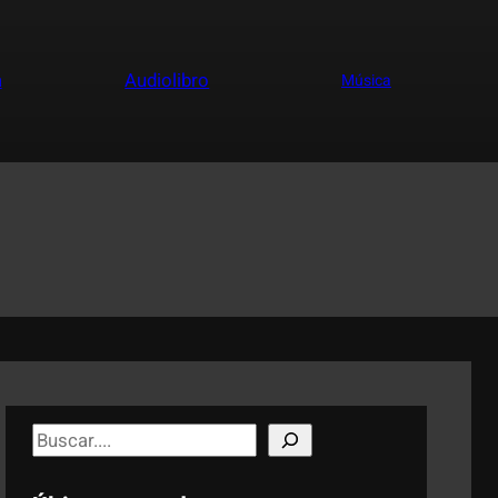
a
Audiolibro
Música
S
e
a