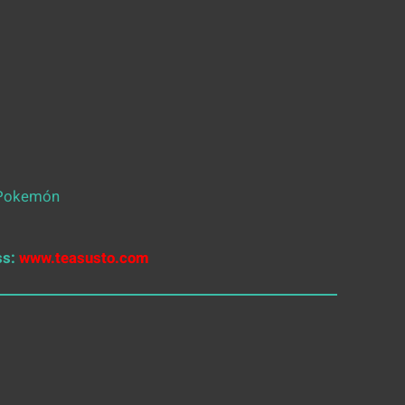
– Pokemón
ss:
www.teasusto.com