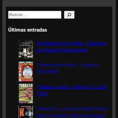
S
e
a
Últimas entradas
r
c
Mi chancho es mi gallo – Francisco
h
de Piérola [ePub & Kindle]
TVyNovelas México – 3 Agosto,
2026 [PDF]
Terraza y Jardín – Número 14, 2026
[PDF]
Señora K. La ofensiva final, El último
intento de Keiko Fujimori por llegar