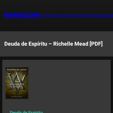
Saltar
al
WARMAZON®
eBook
Comic
Periódico
Revista
Audiol
contenido
Deuda de Espíritu – Richelle Mead [PDF]
Deuda de Espíritu