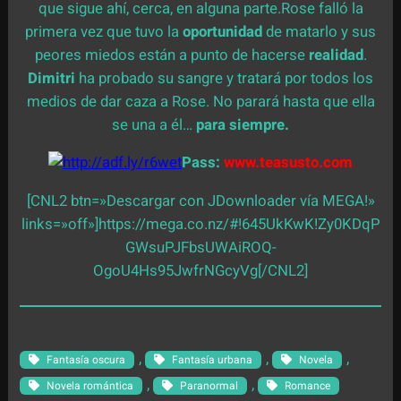
que sigue ahí, cerca, en alguna parte.Rose falló la
primera vez que tuvo la
oportunidad
de matarlo y sus
peores miedos están a punto de hacerse
realidad
.
Dimitri
ha probado su sangre y tratará por todos los
medios de dar caza a Rose. No parará hasta que ella
se una a él…
para siempre.
Pass:
www.teasusto.com
[CNL2 btn=»Descargar con JDownloader vía MEGA!»
links=»off»]https://mega.co.nz/#!645UkKwK!Zy0KDqP
GWsuPJFbsUWAiROQ-
OgoU4Hs95JwfrNGcyVg[/CNL2]
, 
, 
, 
Fantasía oscura
Fantasía urbana
Novela
, 
, 
Novela romántica
Paranormal
Romance