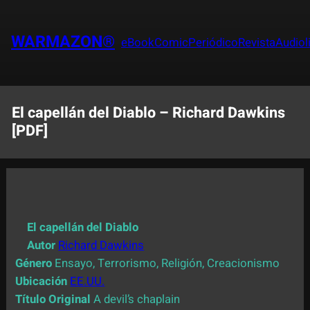
Saltar
al
WARMAZON®
eBook
Comic
Periódico
Revista
Audiol
contenido
El capellán del Diablo – Richard Dawkins
[PDF]
El capellán del Diablo
Autor
Richard Dawkins
Género
Ensayo, Terrorismo, Religión, Creacionismo
Ubicación
EE.UU.
Título Original
A devil’s chaplain