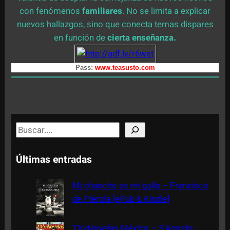
con fenómenos
familiares
. No se limita a explicar
nuevos hallazgos, sino que conecta temas dispares
en función de
cierta enseñanza.
Pass:
www.teasusto.com
S
e
a
Últimas entradas
r
c
Mi chancho es mi gallo – Francisco
h
de Piérola [ePub & Kindle]
TVyNovelas México – 3 Agosto,