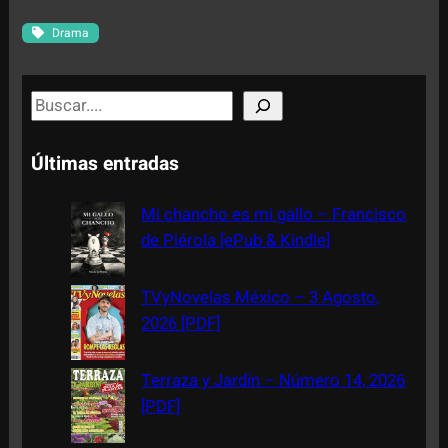
Drama
S
e
a
Últimas entradas
r
c
Mi chancho es mi gallo – Francisco
h
de Piérola [ePub & Kindle]
TVyNovelas México – 3 Agosto,
2026 [PDF]
Terraza y Jardín – Número 14, 2026
[PDF]