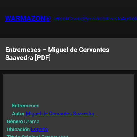
Saltar
al
WARMAZON®
eBook
Comic
Periódico
Revista
Audiol
contenido
Entremeses – Miguel de Cervantes
Saavedra [PDF]
Entremeses
Autor
Miguel de Cervantes Saavedra
Género
Drama
Ubicación
España