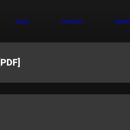
Comic
Periódico
Revist
[PDF]