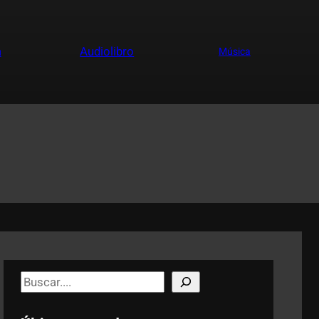
a
Audiolibro
Música
S
e
a