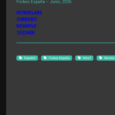
Forbes España – Junio, 2026
NITROFLARE
TURBOBIT
NOVAFILE
1FICHIER
, 
, 
, 
Español
Forbes España
letra-f
Revista