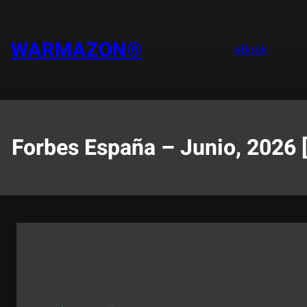
Saltar
al
contenido
WARMAZON®
eBook
Forbes España – Junio, 2026 