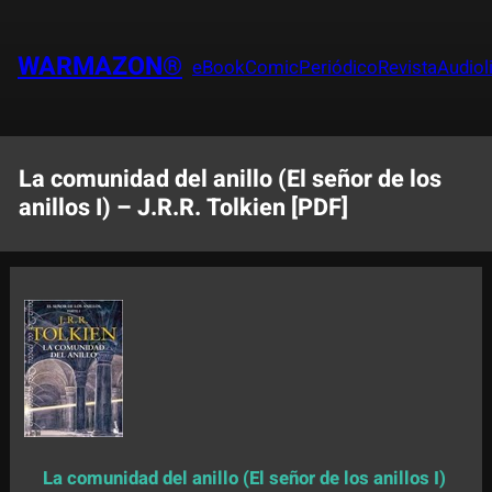
Saltar
al
WARMAZON®
eBook
Comic
Periódico
Revista
Audiol
contenido
La comunidad del anillo (El señor de los
anillos I) – J.R.R. Tolkien [PDF]
La comunidad del anillo (El señor de los anillos I)