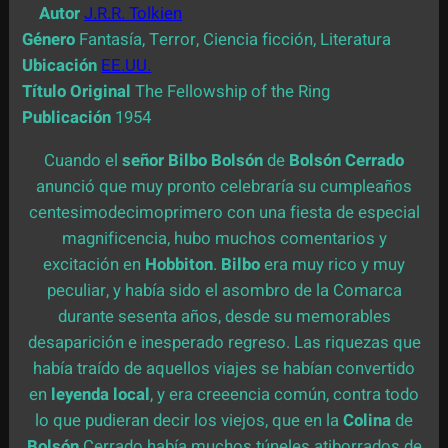
Autor
J.R.R. Tolkien
Género
Fantasía, Terror, Ciencia ficción, Literatura
Ubicación
EE.UU.
Título Original
The Fellowship of the Ring
Publicación
1954
Cuando el
señor Bilbo Bolsón
de
Bolsón Cerrado
anunció que muy pronto celebraría su cumpleaños
centesimodecimoprimero con una fiesta de especial
magnificencia, hubo muchos comentarios y
excitación en
Hobbiton
.
Bilbo
era muy rico y muy
peculiar, y había sido el asombro de la Comarca
durante sesenta años, desde su memorables
desaparición e inesperado regreso. Las riquezas que
había traído de aquellos viajes se habían convertido
en
leyenda local
, y era creeencia común, contra todo
lo que pudieran decir los viejos, que en la
Colina
de
Bolsón
Cerrado había muchos túneles atiborrados de