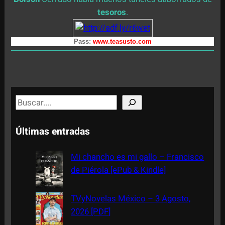
tesoros
.
Pass:
www.teasusto.com
S
e
a
Últimas entradas
r
c
Mi chancho es mi gallo – Francisco
h
de Piérola [ePub & Kindle]
TVyNovelas México – 3 Agosto,
2026 [PDF]